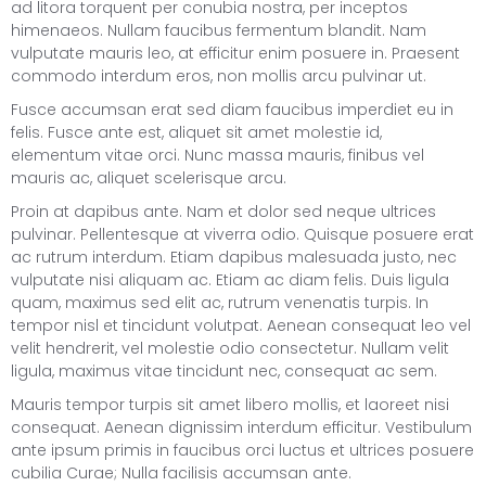
ad litora torquent per conubia nostra, per inceptos
himenaeos. Nullam faucibus fermentum blandit. Nam
vulputate mauris leo, at efficitur enim posuere in. Praesent
commodo interdum eros, non mollis arcu pulvinar ut.
Fusce accumsan erat sed diam faucibus imperdiet eu in
felis. Fusce ante est, aliquet sit amet molestie id,
elementum vitae orci. Nunc massa mauris, finibus vel
mauris ac, aliquet scelerisque arcu.
Proin at dapibus ante. Nam et dolor sed neque ultrices
pulvinar. Pellentesque at viverra odio. Quisque posuere erat
ac rutrum interdum. Etiam dapibus malesuada justo, nec
vulputate nisi aliquam ac. Etiam ac diam felis. Duis ligula
quam, maximus sed elit ac, rutrum venenatis turpis. In
tempor nisl et tincidunt volutpat. Aenean consequat leo vel
velit hendrerit, vel molestie odio consectetur. Nullam velit
ligula, maximus vitae tincidunt nec, consequat ac sem.
Mauris tempor turpis sit amet libero mollis, et laoreet nisi
consequat. Aenean dignissim interdum efficitur. Vestibulum
ante ipsum primis in faucibus orci luctus et ultrices posuere
cubilia Curae; Nulla facilisis accumsan ante.