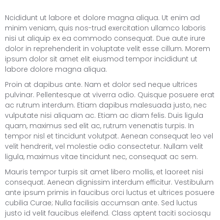
Ncididunt ut labore et dolore magna aliqua. Ut enim ad
minim veniam, quis nos-trud exercitation ullamco laboris
nisi ut aliquip ex ea commodo consequat. Due aute irure
dolor in reprehenderit in voluptate velit esse cillum. Morem
ipsum dolor sit amet elit eiusmod tempor incididunt ut
labore dolore magna aliqua.
Proin at dapibus ante. Nam et dolor sed neque ultrices
pulvinar. Pellentesque at viverra odio. Quisque posuere erat
ac rutrum interdum. Etiam dapibus malesuada justo, nec
vulputate nisi aliquam ac. Etiam ac diam felis. Duis ligula
quam, maximus sed elit ac, rutrum venenatis turpis. In
tempor nisl et tincidunt volutpat. Aenean consequat leo vel
velit hendrerit, vel molestie odio consectetur. Nullam velit
ligula, maximus vitae tincidunt nec, consequat ac sem.
Mauris tempor turpis sit amet libero mollis, et laoreet nisi
consequat. Aenean dignissim interdum efficitur. Vestibulum
ante ipsum primis in faucibus orci luctus et ultrices posuere
cubilia Curae; Nulla facilisis accumsan ante. Sed luctus
justo id velit faucibus eleifend. Class aptent taciti sociosqu